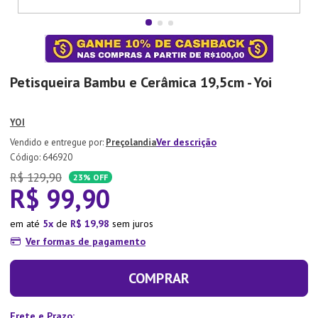
7
º
Xicara
8
º
Tapete
9
º
Aparelho Jantar
Petisqueira Bambu e Cerâmica 19,5cm - Yoi
10
º
Lixeira
YOI
Ver descrição
Preçolandia
:
646920
R$
129
,
90
23%
OFF
R$
99
,
90
em até
5
de
R$
19
,
98
sem juros
Ver formas de pagamento
COMPRAR