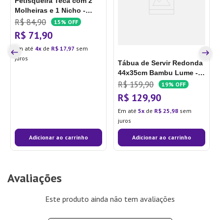
Petisqueira Teca com 2
Molheiras e 1 Nicho -
Nitron
R$
84
,
90
15%
OFF
R$
71
,
90
Em até
4
de
R$
17
,
97
sem
juros
Tábua de Servir Redonda
44x35cm Bambu Lume -
Ou
R$
159
,
90
19%
OFF
R$
129
,
90
Em até
5
de
R$
25
,
98
sem
juros
Adicionar ao carrinho
Adicionar ao carrinho
Avaliações
Este produto ainda não tem avaliações