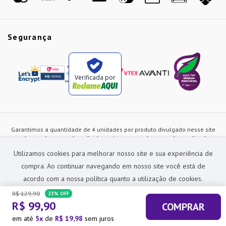
Segurança
Verificada por
Garantimos a quantidade de 4 unidades por produto divulgado nesse site
ou de acordo com a duração dos estoques, sendo as vendas realizadas
apenas no varejo. Os preços e as condições de pagamento poderão ser
Utilizamos cookies para melhorar nosso site e sua experiência de
alterados a qualquer instante sem prévia comunicação e são exclusivos
para a loja virtual, não restando nenhuma obrigação de prática similar nas
compra. Ao continuar navegando em nosso site você está de
lojas físicas da rede Preçolandia. Todas as imagens dos produtos são
acordo com a nossa política quanto a utilização de cookies.
meramente ilustrativas.
R$
129
,
90
23%
OFF
Preçolandia Comercial Ltda CNPJ: 62.270.186/0011-28
R$
99
,
90
COMPRAR
sac@precolandia.com.br - (11) 5445-1010
ACEITAR E FECHAR
em até
5
de
R$
19
,
98
sem juros