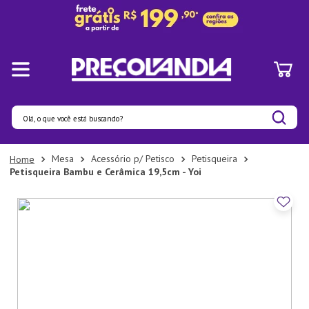
Olá, o que você está buscando?
Termos mais buscados
Mesa
Acessório p/ Petisco
Petisqueira
Petisqueira Bambu e Cerâmica 19,5cm - Yoi
1
º
Pratos
2
º
Panelas
3
º
Organizadores
4
º
Bambu
5
º
Prato
6
º
Copo