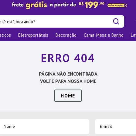
cê está buscando?
sticos
Eletroportáteis
Decoração
Cama, Mesa e Banho
La
is buscados
os
ERRO 404
las
nizadores
PÁGINA NÃO ENCONTRADA
bu
VOLTE PARA NOSSA HOME
o
HOME
ra
te
elho Jantar