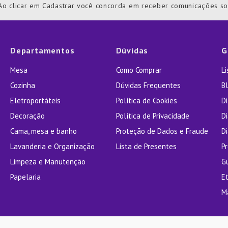
Ao clicar em Cadastrar você concorda em receber comunicações s
ra
Departamentos
Dúvidas
G
Mesa
Como Comprar
L
Cozinha
Dúvidas Frequentes
Bl
Eletroportáteis
Política de Cookies
D
Decoração
Política de Privacidade
D
Cama, mesa e banho
Proteção de Dados e Fraude
Di
Lavanderia e Organização
Lista de Presentes
P
Limpeza e Manutenção
G
Papelaria
E
M