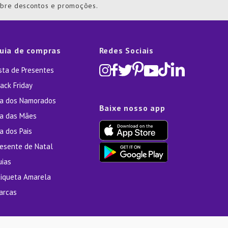
obre descontos e promoções.
uia de compras
Redes Sociais
ista de Presentes
ack Friday
ia dos Namorados
Baixe nosso app
ia das Mães
a dos Pais
resente de Natal
uias
tiqueta Amarela
arcas