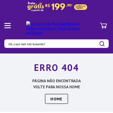
Olá, o que você está buscando?
Termos mais buscados
ERRO 404
1
º
Panelas
2
º
Pratos
PÁGINA NÃO ENCONTRADA
3
º
Organizadores
VOLTE PARA NOSSA HOME
4
º
Bambu
HOME
5
º
Prato
6
º
Copo