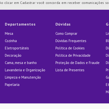
Ao clicar em Cadastrar você concorda em receber comunicações s
ra
Departamentos
Dúvidas
G
Mesa
Como Comprar
L
Cozinha
Dúvidas Frequentes
Bl
Eletroportáteis
Política de Cookies
D
Decoração
Política de Privacidade
D
Cama, mesa e banho
Proteção de Dados e Fraude
Di
Lavanderia e Organização
Lista de Presentes
P
Limpeza e Manutenção
G
Papelaria
E
M