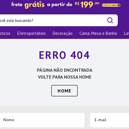
cê está buscando?
sticos
Eletroportáteis
Decoração
Cama, Mesa e Banho
La
is buscados
las
ERRO 404
os
nizadores
PÁGINA NÃO ENCONTRADA
bu
VOLTE PARA NOSSA HOME
o
HOME
te
elho Jantar
ra