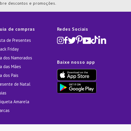
obre descontos e promoções.
uia de compras
Redes Sociais
ista de Presentes
ack Friday
ia dos Namorados
Baixe nosso app
ia das Mães
a dos Pais
resente de Natal
uias
tiqueta Amarela
arcas