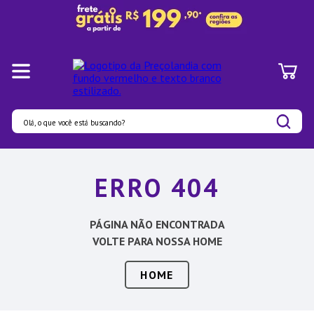
Olá, o que você está buscando?
Termos mais buscados
ERRO 404
1
º
Panelas
2
º
Pratos
PÁGINA NÃO ENCONTRADA
3
º
Organizadores
VOLTE PARA NOSSA HOME
4
º
Bambu
HOME
5
º
Prato
6
º
Copo