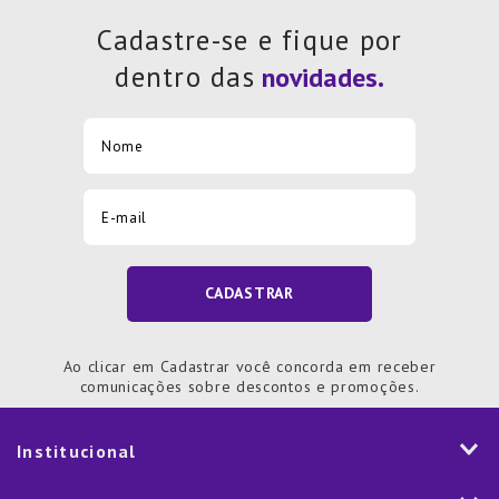
7
º
Aparelho Jantar
Cadastre-se e fique por
8
º
Xicara
dentro das
9
º
Tapete
10
º
Lixeira
CADASTRAR
Ao clicar em Cadastrar você concorda em receber
comunicações sobre descontos e promoções.
Institucional
História