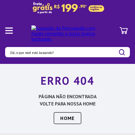
Olá, o que você está buscando?
Termos mais buscados
ERRO 404
1
º
Panelas
2
º
Pratos
PÁGINA NÃO ENCONTRADA
3
º
Organizadores
VOLTE PARA NOSSA HOME
4
º
Bambu
HOME
5
º
Prato
6
º
Copo