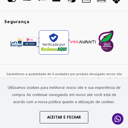
Segurança
Verificada por
Garantimos a quantidade de 4 unidades por produto divulgado nesse site
ou de acordo com a duração dos estoques, sendo as vendas realizadas
apenas no varejo. Os preços e as condições de pagamento poderão ser
Utilizamos cookies para melhorar nosso site e sua experiência de
alterados a qualquer instante sem prévia comunicação e são exclusivos
para a loja virtual, não restando nenhuma obrigação de prática similar nas
compra. Ao continuar navegando em nosso site você está de
lojas físicas da rede Preçolandia. Todas as imagens dos produtos são
acordo com a nossa política quanto a utilização de cookies.
meramente ilustrativas.
Preçolandia Comercial Ltda CNPJ: 62.270.186/0011-28
sac@precolandia.com.br - (11) 5445-1010
ACEITAR E FECHAR