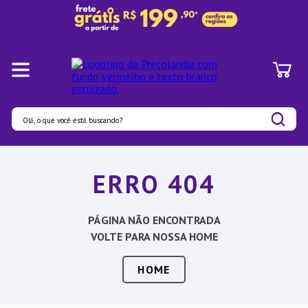
Olá, o que você está buscando?
Termos mais buscados
ERRO 404
1
º
Panelas
2
º
Pratos
PÁGINA NÃO ENCONTRADA
3
º
Organizadores
VOLTE PARA NOSSA HOME
4
º
Bambu
HOME
5
º
Prato
6
º
Copo