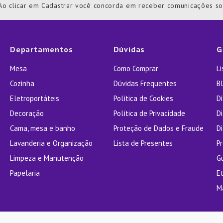
Ao clicar em Cadastrar você concorda em receber comunicações s
ra
Departamentos
Dúvidas
G
Mesa
Como Comprar
L
Cozinha
Dúvidas Frequentes
Bl
Eletroportáteis
Política de Cookies
D
Decoração
Política de Privacidade
D
Cama, mesa e banho
Proteção de Dados e Fraude
Di
Lavanderia e Organização
Lista de Presentes
P
Limpeza e Manutenção
G
Papelaria
E
M