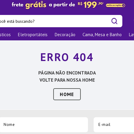
cê está buscando?
sticos
Eletroportáteis
Decoração
Cama, Mesa e Banho
La
is buscados
las
ERRO 404
os
nizadores
PÁGINA NÃO ENCONTRADA
bu
VOLTE PARA NOSSA HOME
o
HOME
elho Jantar
ra
te