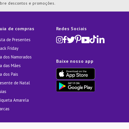
obre descontos e promoções.
uia de compras
Redes Sociais
ista de Presentes
ack Friday
ia dos Namorados
Baixe nosso app
ia das Mães
a dos Pais
resente de Natal
uias
tiqueta Amarela
arcas