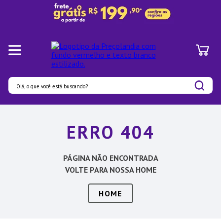
Olá, o que você está buscando?
Termos mais buscados
ERRO 404
1
º
Panelas
2
º
Pratos
PÁGINA NÃO ENCONTRADA
3
º
Organizadores
VOLTE PARA NOSSA HOME
4
º
Bambu
HOME
5
º
Prato
6
º
Copo