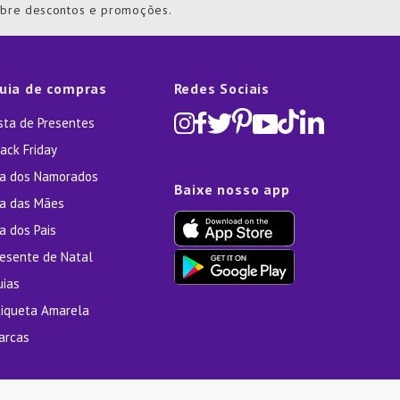
obre descontos e promoções.
uia de compras
Redes Sociais
ista de Presentes
ack Friday
ia dos Namorados
Baixe nosso app
ia das Mães
a dos Pais
resente de Natal
uias
tiqueta Amarela
arcas