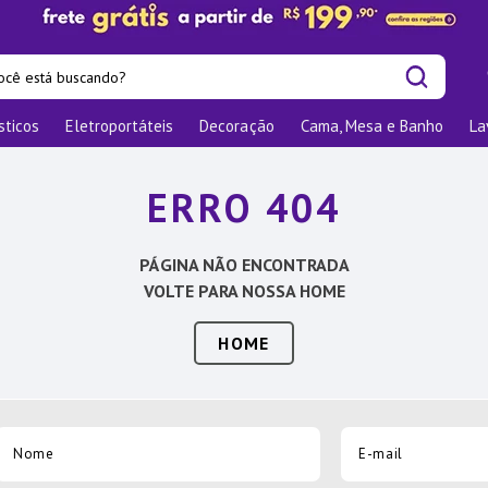
cê está buscando?
sticos
Eletroportáteis
Decoração
Cama, Mesa e Banho
La
is buscados
las
ERRO 404
os
nizadores
PÁGINA NÃO ENCONTRADA
bu
VOLTE PARA NOSSA HOME
o
HOME
te
elho Jantar
ra