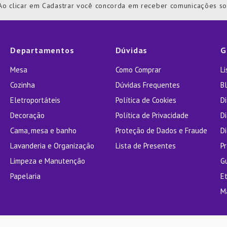
Ao clicar em Cadastrar você concorda em receber comunicações s
ra
Departamentos
Dúvidas
G
Mesa
Como Comprar
L
Cozinha
Dúvidas Frequentes
Bl
Eletroportáteis
Política de Cookies
D
Decoração
Política de Privacidade
D
Cama, mesa e banho
Proteção de Dados e Fraude
Di
Lavanderia e Organização
Lista de Presentes
P
Limpeza e Manutenção
G
Papelaria
E
M