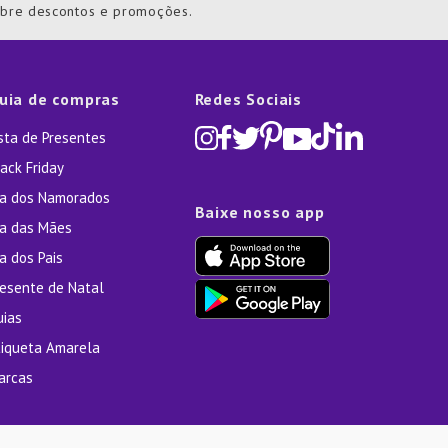
obre descontos e promoções.
uia de compras
Redes Sociais
ista de Presentes
ack Friday
ia dos Namorados
Baixe nosso app
ia das Mães
a dos Pais
resente de Natal
uias
tiqueta Amarela
arcas