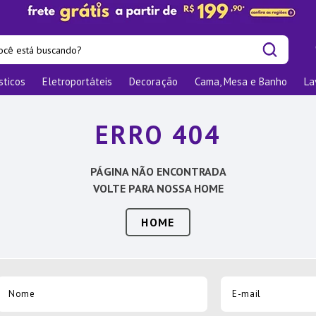
cê está buscando?
sticos
Eletroportáteis
Decoração
Cama, Mesa e Banho
La
is buscados
las
ERRO 404
os
nizadores
PÁGINA NÃO ENCONTRADA
bu
VOLTE PARA NOSSA HOME
HOME
o
elho Jantar
ra
ra