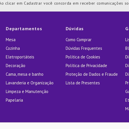
Ao clicar em Cadastrar você concorda em receber comunicações s
nizador
Departamentos
Dúvidas
G
Mesa
Como Comprar
L
Cozinha
Dúvidas Frequentes
Bl
Eletroportáteis
Política de Cookies
D
Decoração
Política de Privacidade
D
Cama, mesa e banho
Proteção de Dados e Fraude
Di
Lavanderia e Organização
Lista de Presentes
P
Limpeza e Manutenção
G
Papelaria
E
M