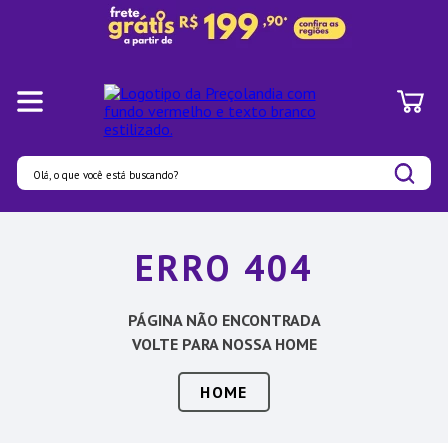
Olá, o que você está buscando?
Termos mais buscados
ERRO 404
1
º
Panelas
2
º
Pratos
PÁGINA NÃO ENCONTRADA
3
º
Organizadores
VOLTE PARA NOSSA HOME
4
º
Bambu
HOME
5
º
Prato
6
º
Copo