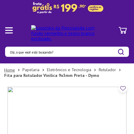
Olá, o que você está buscando?
Termos mais buscados
Papelaria
Eletrônicos e Tecnologia
Rotulador
Fita para Rotulador Vinilica 9x3mm Preta - Dymo
1
º
Pratos
2
º
Panelas
3
º
Organizadores
4
º
Bambu
5
º
Prato
6
º
Tapete