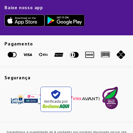
Limpeza e Manutenção
Dia das Mães
Baixe nosso app
Lista de Presentes
Outlet
Dia dos Pais
Presente de Natal
Guias
Etiqueta Amarela
Pagamento
Marcas
Segurança
Verificada por
Garantimos a quantidade de 4 unidades por produto divulgado nesse site