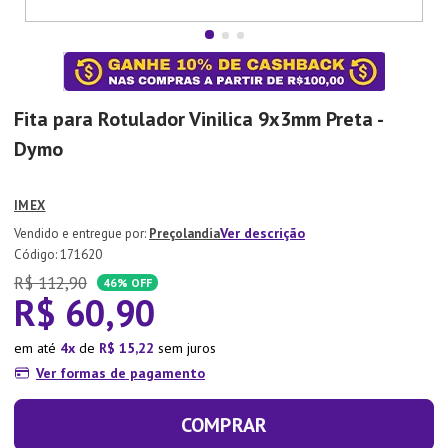
7
º
Copo
8
º
Aparelho Jantar
9
º
Lixeira
Fita para Rotulador Vinilica 9x3mm Preta -
10
º
Panela Pressão
Dymo
IMEX
Ver descrição
Preçolandia
:
171620
R$
112
,
90
46%
OFF
R$
60
,
90
em até
4
de
R$
15
,
22
sem juros
Ver formas de pagamento
COMPRAR