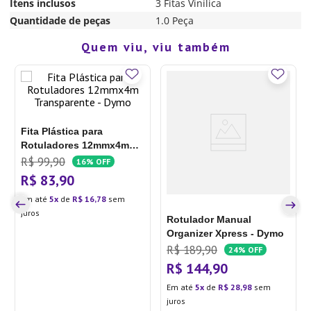
Itens inclusos
3 Fitas Vinilica
Quantidade de peças
1.0 Peça
Quem viu, viu também
Fita Plástica para
Rotuladores 12mmx4m
Transparente - Dymo
R$
99
,
90
16%
OFF
R$
83
,
90
Em até
5
de
R$
16
,
78
sem
juros
Rotulador Manual
Organizer Xpress - Dymo
R$
189
,
90
24%
OFF
R$
144
,
90
Em até
5
de
R$
28
,
98
sem
juros