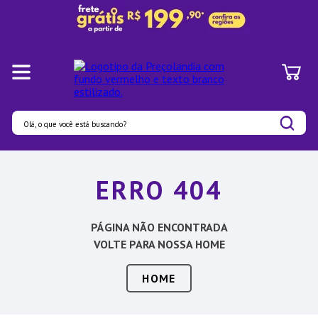
Olá, o que você está buscando?
Termos mais buscados
ERRO 404
1
º
Pratos
2
º
Panelas
PÁGINA NÃO ENCONTRADA
3
º
Organizadores
VOLTE PARA NOSSA HOME
4
º
Bambu
HOME
5
º
Prato
6
º
Copo