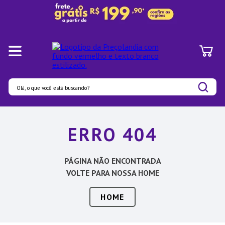
Olá, o que você está buscando?
Termos mais buscados
ERRO 404
1
º
Pratos
2
º
Panelas
PÁGINA NÃO ENCONTRADA
3
º
Organizadores
VOLTE PARA NOSSA HOME
4
º
Bambu
HOME
5
º
Prato
6
º
Copo