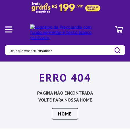
Olá, o que você está buscando?
Termos mais buscados
ERRO 404
1
º
Pratos
2
º
Panelas
PÁGINA NÃO ENCONTRADA
3
º
Organizadores
VOLTE PARA NOSSA HOME
4
º
Bambu
HOME
5
º
Prato
6
º
Tapete