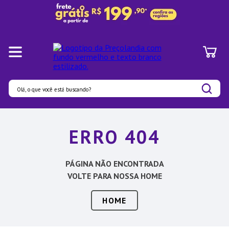
Olá, o que você está buscando?
Termos mais buscados
ERRO 404
1
º
Pratos
2
º
Panelas
PÁGINA NÃO ENCONTRADA
3
º
Organizadores
VOLTE PARA NOSSA HOME
4
º
Bambu
HOME
5
º
Prato
6
º
Tapete