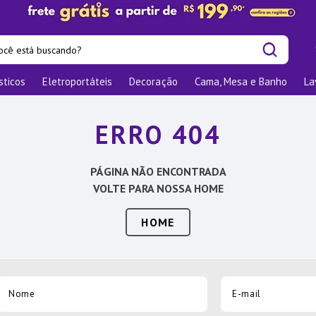
cê está buscando?
sticos
Eletroportáteis
Decoração
Cama, Mesa e Banho
La
is buscados
os
ERRO 404
las
nizadores
PÁGINA NÃO ENCONTRADA
bu
VOLTE PARA NOSSA HOME
o
HOME
ra
te
elho Jantar