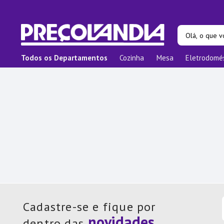
Olá, o que vo
Todos os Departamentos
Cozinha
Mesa
Eletrodomé
Termos ma
1
º
Prat
2
º
Pane
3
º
Orga
4
º
Bam
5
º
Prat
6
º
Copo
7
º
Xica
8
º
Tape
Cadastre-se e fique por
9
º
Apar
dentro das