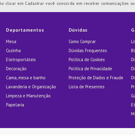
Ao clicar em Cadastrar você concorda em receber comunicações s
ra
Departamentos
Dúvidas
G
Mesa
Como Comprar
L
Cozinha
Dúvidas Frequentes
Bl
Eletroportáteis
Política de Cookies
D
Decoração
Política de Privacidade
D
Cama, mesa e banho
Proteção de Dados e Fraude
Di
Lavanderia e Organização
Lista de Presentes
P
Limpeza e Manutenção
G
Papelaria
E
M