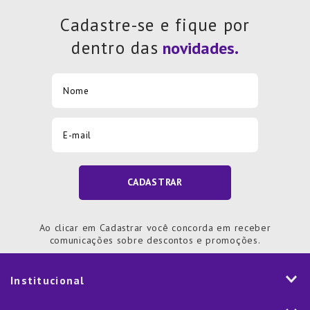
7
º
Tapete
Cadastre-se e fique por
8
º
Aparelho Jantar
dentro das
9
º
Xicara
10
º
Lixeira
CADASTRAR
Ao clicar em Cadastrar você concorda em receber
comunicações sobre descontos e promoções.
Institucional
História