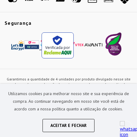
Segurança
Verificada por
Garantimos a quantidade de 4 unidades por produto divulgado nesse site
ou de acordo com a duração dos estoques, sendo as vendas realizadas
apenas no varejo. Os preços e as condições de pagamento poderão ser
Utilizamos cookies para melhorar nosso site e sua experiência de
alterados a qualquer instante sem prévia comunicação e são exclusivos
para a loja virtual, não restando nenhuma obrigação de prática similar nas
compra. Ao continuar navegando em nosso site você está de
lojas físicas da rede Preçolandia. Todas as imagens dos produtos são
acordo com a nossa política quanto a utilização de cookies.
meramente ilustrativas.
Preçolandia Comercial Ltda CNPJ: 62.270.186/0011-28
sac@precolandia.com.br - (11) 5445-1010
ACEITAR E FECHAR