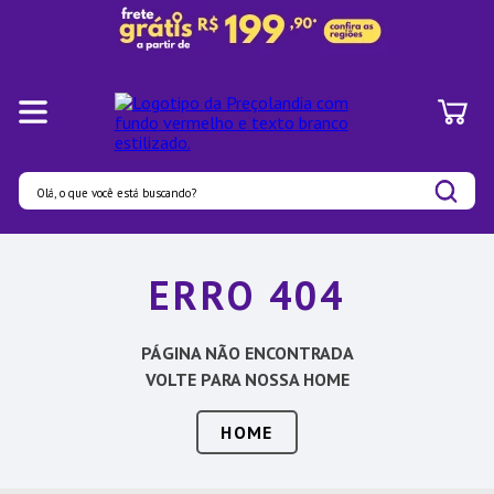
Olá, o que você está buscando?
Termos mais buscados
ERRO 404
1
º
Panelas
2
º
Pratos
PÁGINA NÃO ENCONTRADA
3
º
Organizadores
VOLTE PARA NOSSA HOME
4
º
Bambu
HOME
5
º
Prato
6
º
Copo