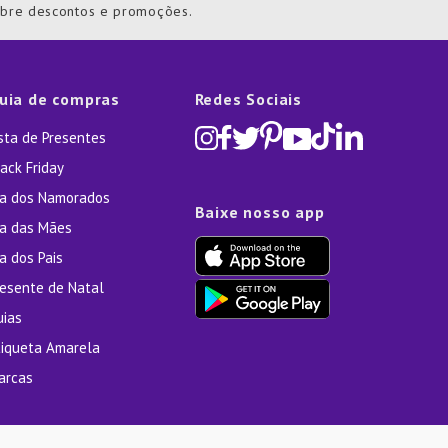
obre descontos e promoções.
uia de compras
Redes Sociais
ista de Presentes
ack Friday
ia dos Namorados
Baixe nosso app
ia das Mães
a dos Pais
resente de Natal
uias
tiqueta Amarela
arcas