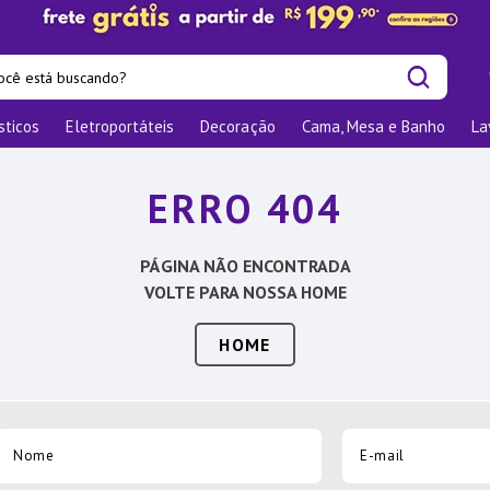
cê está buscando?
sticos
Eletroportáteis
Decoração
Cama, Mesa e Banho
La
is buscados
os
ERRO 404
las
nizadores
PÁGINA NÃO ENCONTRADA
bu
VOLTE PARA NOSSA HOME
o
HOME
ra
te
elho Jantar