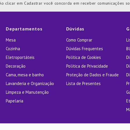
Ao clicar em Cadastrar você concorda em receber comunicações s
ra
Departamentos
Dúvidas
G
Mesa
Como Comprar
L
Cozinha
Dúvidas Frequentes
Bl
Eletroportáteis
Política de Cookies
D
Decoração
Política de Privacidade
D
Cama, mesa e banho
Proteção de Dados e Fraude
Di
Lavanderia e Organização
Lista de Presentes
P
Limpeza e Manutenção
G
Papelaria
E
M