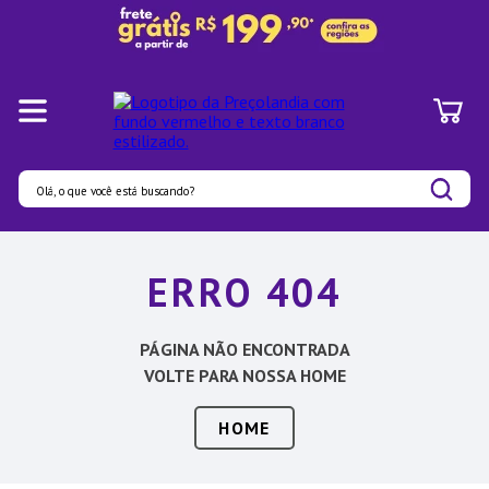
Olá, o que você está buscando?
Termos mais buscados
ERRO 404
1
º
Panelas
2
º
Pratos
PÁGINA NÃO ENCONTRADA
3
º
Organizadores
VOLTE PARA NOSSA HOME
4
º
Bambu
HOME
5
º
Prato
6
º
Copo