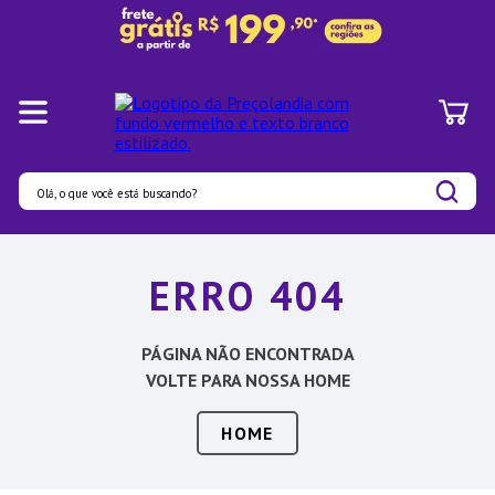
Olá, o que você está buscando?
Termos mais buscados
ERRO 404
1
º
Panelas
2
º
Pratos
PÁGINA NÃO ENCONTRADA
3
º
Organizadores
VOLTE PARA NOSSA HOME
4
º
Bambu
HOME
5
º
Prato
6
º
Copo