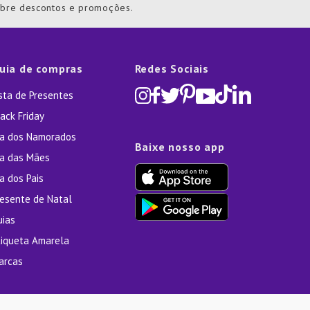
obre descontos e promoções.
uia de compras
Redes Sociais
ista de Presentes
ack Friday
ia dos Namorados
Baixe nosso app
ia das Mães
a dos Pais
resente de Natal
uias
tiqueta Amarela
arcas