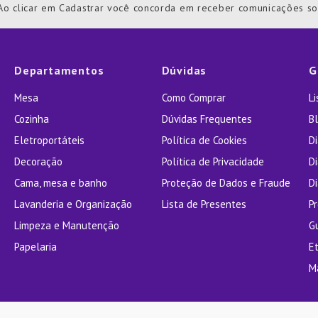
Ao clicar em Cadastrar você concorda em receber comunicações s
ra
Departamentos
Dúvidas
G
Mesa
Como Comprar
L
Cozinha
Dúvidas Frequentes
Bl
Eletroportáteis
Política de Cookies
D
Decoração
Política de Privacidade
D
Cama, mesa e banho
Proteção de Dados e Fraude
Di
Lavanderia e Organização
Lista de Presentes
P
Limpeza e Manutenção
G
Papelaria
E
M