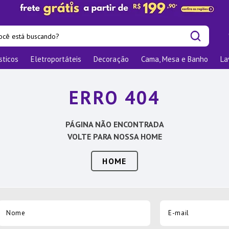
cê está buscando?
sticos
Eletroportáteis
Decoração
Cama, Mesa e Banho
La
is buscados
las
ERRO 404
os
nizadores
PÁGINA NÃO ENCONTRADA
bu
VOLTE PARA NOSSA HOME
o
HOME
te
elho Jantar
ra