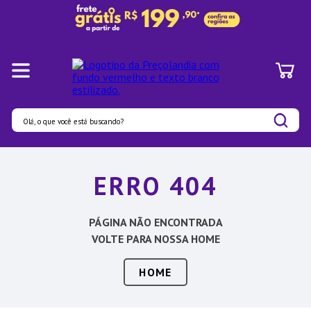
Olá, o que você está buscando?
Termos mais buscados
ERRO 404
1
º
Panelas
2
º
Pratos
PÁGINA NÃO ENCONTRADA
3
º
Organizadores
VOLTE PARA NOSSA HOME
4
º
Bambu
HOME
5
º
Prato
6
º
Copo