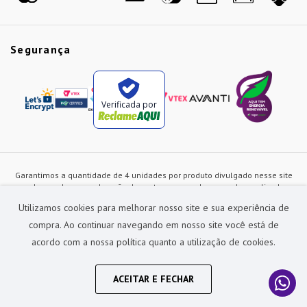
Segurança
Verificada por
Garantimos a quantidade de 4 unidades por produto divulgado nesse site
ou de acordo com a duração dos estoques, sendo as vendas realizadas
apenas no varejo. Os preços e as condições de pagamento poderão ser
Utilizamos cookies para melhorar nosso site e sua experiência de
alterados a qualquer instante sem prévia comunicação e são exclusivos
para a loja virtual, não restando nenhuma obrigação de prática similar nas
compra. Ao continuar navegando em nosso site você está de
lojas físicas da rede Preçolandia. Todas as imagens dos produtos são
acordo com a nossa política quanto a utilização de cookies.
meramente ilustrativas.
Preçolandia Comercial Ltda CNPJ: 62.270.186/0011-28
sac@precolandia.com.br - (11) 5445-1010
ACEITAR E FECHAR