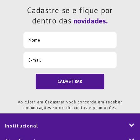
7
º
Tapete
Cadastre-se e fique por
8
º
Aparelho Jantar
dentro das
9
º
Xicara
10
º
Lixeira
CADASTRAR
Ao clicar em Cadastrar você concorda em receber
comunicações sobre descontos e promoções.
Institucional
História