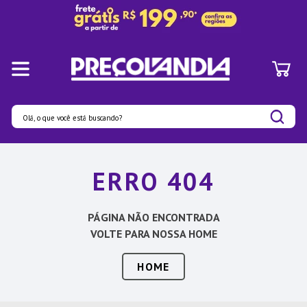
Olá, o que você está buscando?
Termos mais buscados
ERRO 404
1
º
Panelas
2
º
Pratos
PÁGINA NÃO ENCONTRADA
3
º
Organizadores
VOLTE PARA NOSSA HOME
4
º
Bambu
HOME
5
º
Prato
6
º
Copo