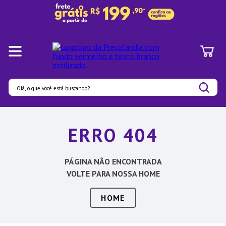
Olá, o que você está buscando?
Termos mais buscados
ERRO 404
1
º
Pratos
2
º
Panelas
PÁGINA NÃO ENCONTRADA
3
º
Organizadores
VOLTE PARA NOSSA HOME
4
º
Bambu
HOME
5
º
Prato
6
º
Tapete