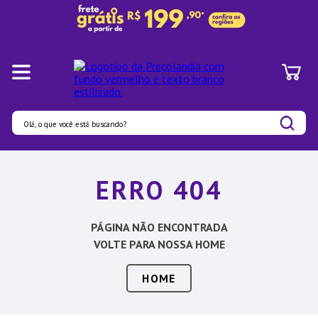
Olá, o que você está buscando?
Termos mais buscados
ERRO 404
1
º
Panelas
2
º
Pratos
PÁGINA NÃO ENCONTRADA
3
º
Organizadores
VOLTE PARA NOSSA HOME
4
º
Bambu
HOME
5
º
Prato
6
º
Copo