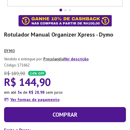
7
º
Aparelho Jantar
8
º
Xicara
9
º
Tapete
Rotulador Manual Organizer Xpress - Dymo
10
º
Lixeira
DYMO
Ver descrição
Preçolandia
:
171662
R$
189
,
90
24%
OFF
R$
144
,
90
em até
5
de
R$
28
,
98
sem juros
Ver formas de pagamento
COMPRAR