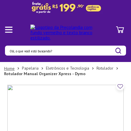
Olá, o que você está buscando?
Termos mais buscados
Papelaria
Eletrônicos e Tecnologia
Rotulador
Rotulador Manual Organizer Xpress - Dymo
1
º
Panelas
2
º
Pratos
3
º
Organizadores
4
º
Bambu
5
º
Prato
6
º
Copo