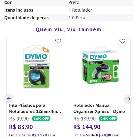
Cor
Preto
Itens inclusos
1 Rotulador
Quantidade de peças
1.0 Peça
Quem viu, viu também
Fita Plástica para
Rotulador Manual
Rotuladores 12mmx4m
Organizer Xpress - Dymo
Transparente - Dymo
R$
99
,
90
R$
189
,
90
16%
OFF
24%
OFF
R$
83
,
90
R$
144
,
90
Em até
5
de
R$
16
,
78
sem
Em até
5
de
R$
28
,
98
sem