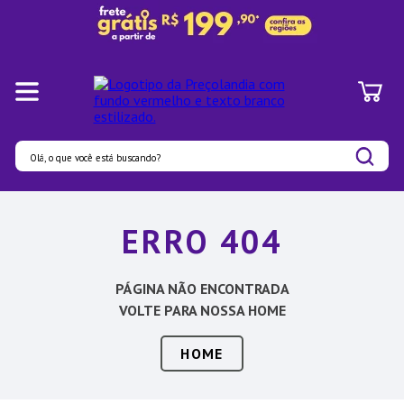
Olá, o que você está buscando?
Termos mais buscados
ERRO 404
1
º
Pratos
2
º
Panelas
PÁGINA NÃO ENCONTRADA
3
º
Organizadores
VOLTE PARA NOSSA HOME
4
º
Bambu
HOME
5
º
Prato
6
º
Tapete