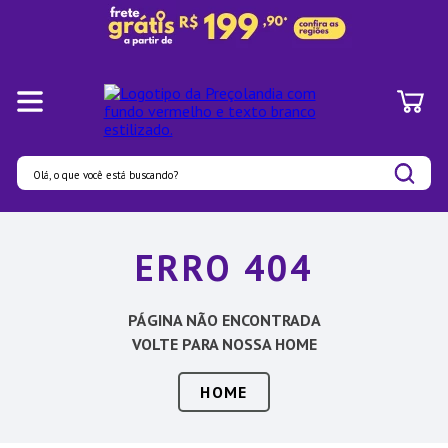
Olá, o que você está buscando?
Termos mais buscados
ERRO 404
1
º
Pratos
2
º
Panelas
PÁGINA NÃO ENCONTRADA
3
º
Organizadores
VOLTE PARA NOSSA HOME
4
º
Bambu
HOME
5
º
Prato
6
º
Tapete