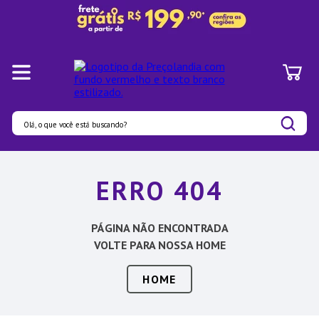
Olá, o que você está buscando?
Termos mais buscados
ERRO 404
1
º
Panelas
2
º
Pratos
PÁGINA NÃO ENCONTRADA
3
º
Organizadores
VOLTE PARA NOSSA HOME
4
º
Bambu
HOME
5
º
Prato
6
º
Copo