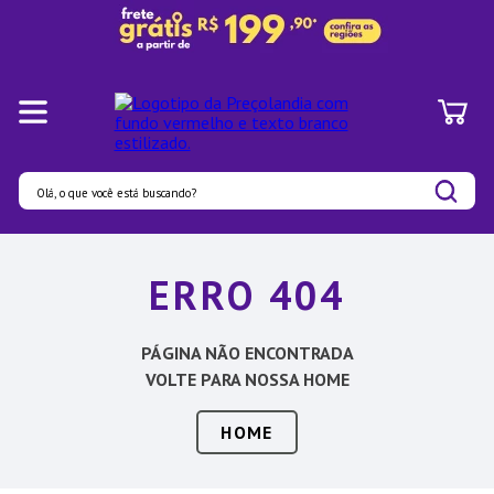
Olá, o que você está buscando?
Termos mais buscados
ERRO 404
1
º
Panelas
2
º
Pratos
PÁGINA NÃO ENCONTRADA
3
º
Organizadores
VOLTE PARA NOSSA HOME
4
º
Bambu
HOME
5
º
Prato
6
º
Copo