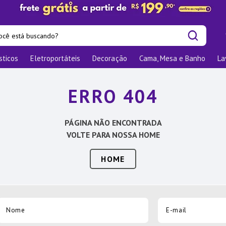
cê está buscando?
sticos
Eletroportáteis
Decoração
Cama, Mesa e Banho
La
is buscados
os
ERRO 404
las
nizadores
PÁGINA NÃO ENCONTRADA
bu
VOLTE PARA NOSSA HOME
o
HOME
ra
te
elho Jantar