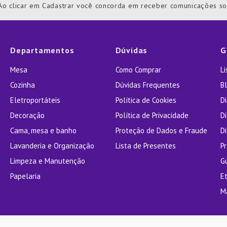
Ao clicar em Cadastrar você concorda em receber comunicações s
ra
Departamentos
Dúvidas
G
Mesa
Como Comprar
L
Cozinha
Dúvidas Frequentes
Bl
Eletroportáteis
Política de Cookies
D
Decoração
Política de Privacidade
D
Cama, mesa e banho
Proteção de Dados e Fraude
Di
Lavanderia e Organização
Lista de Presentes
P
Limpeza e Manutenção
G
Papelaria
E
M