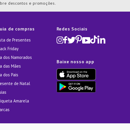
obre descontos e promoções.
uia de compras
Redes Sociais
ista de Presentes
ack Friday
ia dos Namorados
Baixe nosso app
ia das Mães
a dos Pais
resente de Natal
uias
tiqueta Amarela
arcas