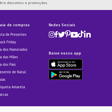
obre descontos e promoções.
uia de compras
Redes Sociais
ista de Presentes
ack Friday
ia dos Namorados
Baixe nosso app
ia das Mães
a dos Pais
resente de Natal
uias
tiqueta Amarela
arcas