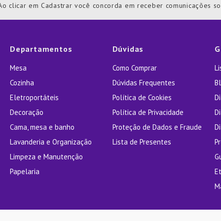
Ao clicar em Cadastrar você concorda em receber comunicações s
la Pressão
Departamentos
Dúvidas
G
Mesa
Como Comprar
L
Cozinha
Dúvidas Frequentes
Bl
Eletroportáteis
Política de Cookies
D
Decoração
Política de Privacidade
D
Cama, mesa e banho
Proteção de Dados e Fraude
Di
Lavanderia e Organização
Lista de Presentes
P
Limpeza e Manutenção
G
Papelaria
E
M