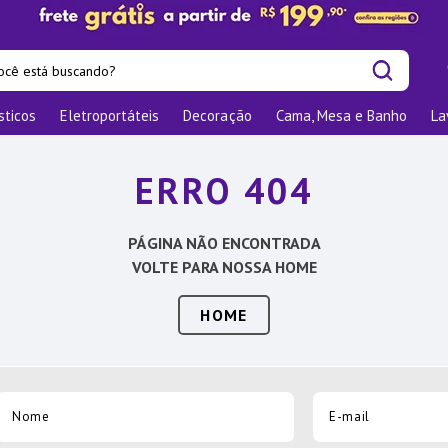
cê está buscando?
sticos
Eletroportáteis
Decoração
Cama, Mesa e Banho
La
is buscados
os
ERRO 404
las
nizadores
PÁGINA NÃO ENCONTRADA
bu
VOLTE PARA NOSSA HOME
o
HOME
te
elho Jantar
ra