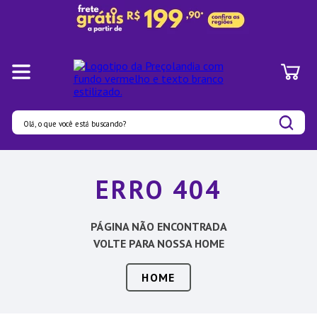
Olá, o que você está buscando?
Termos mais buscados
ERRO 404
1
º
Panelas
2
º
Pratos
PÁGINA NÃO ENCONTRADA
3
º
Organizadores
VOLTE PARA NOSSA HOME
4
º
Bambu
HOME
5
º
Prato
6
º
Copo