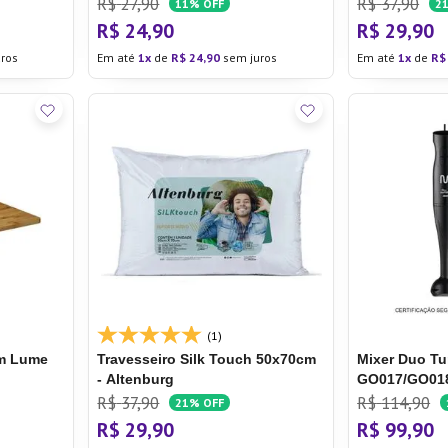
R$
27
,
90
R$
37
,
90
11%
OFF
2
R$
24
,
90
R$
29
,
90
ros
Em até
1
de
R$
24
,
90
sem juros
Em até
1
de
R$
(1)
cm Lume
Travesseiro Silk Touch 50x70cm
Mixer Duo Tu
- Altenburg
GO017/GO018 
R$
37
,
90
R$
114
,
90
21%
OFF
R$
29
,
90
R$
99
,
90