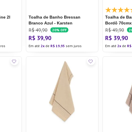
ine 2l
Toalha de Banho Bressan
Toalha de B
Branco Azul - Karsten
Bordô 70cmx1
R$
49
,
90
R$
49
,
90
20%
OFF
2
R$
39
,
90
R$
39
,
90
ros
Em até
2
de
R$
19
,
95
sem juros
Em até
2
de
R$