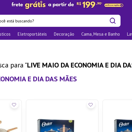
cê está buscando?
sticos
Eletroportáteis
Decoração
Cama, Mesa e Banho
La
is buscados
os
las
LIVE MAIO DA ECONOMIA E DIA D
nizadores
CONOMIA E DIA DAS MÃES
bu
o
ra
te
elho Jantar