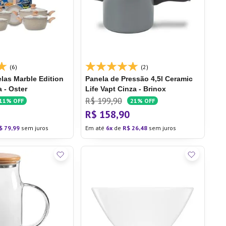
(6)
(2)
las Marble Edition
Panela de Pressão 4,5l Ceramic
 - Oster
Life Vapt Cinza - Brinox
R$
199
,
90
11%
OFF
21%
OFF
R$
158
,
90
$
79
,
99
sem juros
Em até
6
de
R$
26
,
48
sem juros