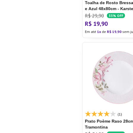
Toalha de Rosto Bress
e Azul 48x80cm - Karst
R$
29
,
90
33%
OFF
R$
19
,
90
Em até
1
de
R$
19
,
90
sem ju
(1)
Prato Poème
Raso 28cm
Tramontina