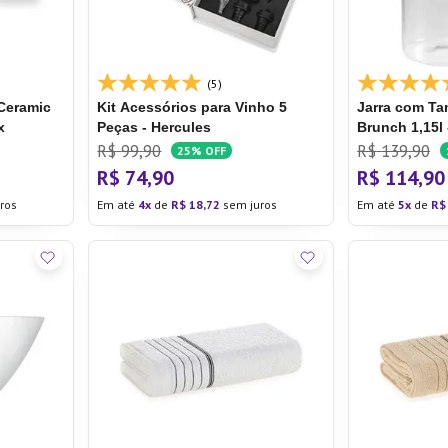
(5)
 Ceramic
Kit Acessórios para Vinho 5
Jarra com T
x
Peças - Hercules
Brunch 1,15l
R$
99
,
90
R$
139
,
90
25%
OFF
R$
74
,
90
R$
114
,
90
ros
Em até
4
de
R$
18
,
72
sem juros
Em até
5
de
R$