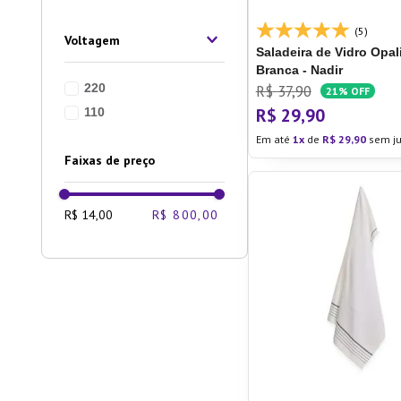
Ver mais 4
(5)
Voltagem
Saladeira de Vidro Opal
Branca - Nadir
220
R$
37
,
90
21%
OFF
R$
29
,
90
110
Em até
1
de
R$
29
,
90
sem ju
Faixas de preço
R$ 14,00
R$ 800,00