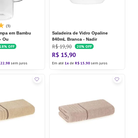
(3)
ampa em Bambu
Saladeira de Vidro Opaline
 - Ou
840mL Branca - Nadir
R$
19
,
90
18%
OFF
20%
OFF
R$
15
,
90
22
,
98
sem juros
Em até
1
de
R$
15
,
90
sem juros