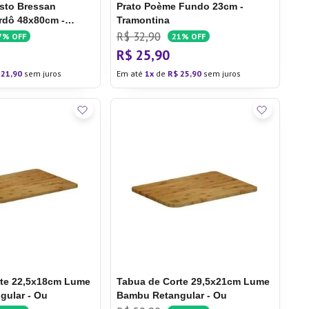
sto Bressan
Prato Poème
Fundo 23cm -
rdô 48x80cm -
Tramontina
R$
32
,
90
7%
OFF
21%
OFF
R$
25
,
90
21
,
90
sem juros
Em até
1
de
R$
25
,
90
sem juros
rte 22,5x18cm Lume
Tabua de Corte 29,5x21cm Lume
gular - Ou
Bambu Retangular - Ou