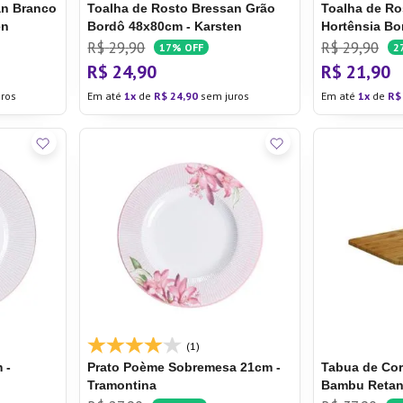
an Branco
Toalha de Rosto Bressan Grão
Toalha de Ro
en
Bordô 48x80cm - Karsten
Hortênsia Bo
Karsten
R$
29
,
90
R$
29
,
90
17%
OFF
2
R$
24
,
90
R$
21
,
90
ros
Em até
1
de
R$
24
,
90
sem juros
Em até
1
de
R$
(1)
 -
Prato Poème
Sobremesa 21cm -
Tabua de Co
Tramontina
Bambu Retan