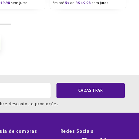
19
,
98
sem juros
Em até
5
de
R$
19
,
98
sem juros
CADASTRAR
obre descontos e promoções.
uia de compras
Redes Sociais