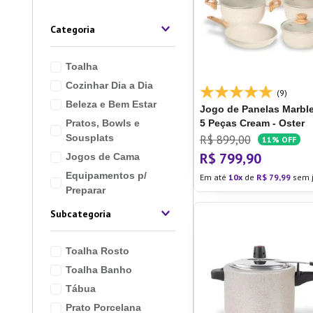
10
º
Lixei
Categoria
Toalha
Cozinhar Dia a Dia
(9)
Beleza e Bem Estar
Jogo de Panelas Marble
Pratos, Bowls e
5 Peças Cream - Oster
Sousplats
R$
899
,
00
11%
OFF
R$
799
,
90
Jogos de Cama
Equipamentos p/
Em até
10
de
R$
79
,
99
sem j
Preparar
Servir Mesa
Subcategoria
Decoração Mesa
Adorno
Toalha Rosto
Acessórios
Toalha Banho
Mantimentos
Tábua
Ver mais 5
Prato Porcelana