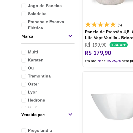
Jogo de Panelas
Saladeira
Prancha e Escova
(3)
Elétrica
Panela de Pressão 4,5l
Marca
Porta Retrato e
Life Vapt Vanilla - Brino
Álbuns
R$
199
,
90
10%
OFF
Panela de Pressão
R$
179
,
90
Multi
Fruteira
Karsten
Em até
7
de
R$
25
,
70
sem ju
Ou
Ver mais 13
Tramontina
Oster
Lyor
Hedrons
Nadir
Brinox
Arthi
Preçolandia