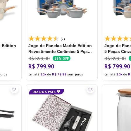
ra
(2)
 Edition
Jogo de Panelas Marble Edition
Jogo de Pane
Revestimento Cerâmico 5 Pçs
5 Peças Cinza
Cinza Escuro - Oster
R$
899
,
00
R$
899
,
00
11%
OFF
R$
799
,
90
R$
799
,
90
uros
Em até
10
de
R$
79
,
99
sem juros
Em até
10
de
R
DIA DOS PAIS 💙