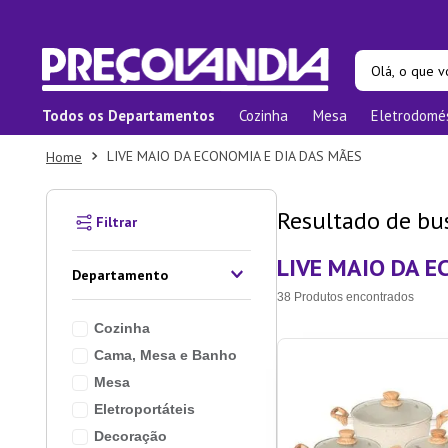
Olá, o que vo
Todos os Departamentos
Cozinha
Mesa
Eletrodomé
Termos ma
LIVE MAIO DA ECONOMIA E DIA DAS MÃES
1
º
Prat
2
º
Pane
3
º
Orga
LIVE MAIO DA E
4
º
Bam
Departamento
5
º
Prat
38
Produtos
Cozinha
6
º
Copo
Cama, Mesa e Banho
7
º
Xica
Mesa
8
º
Tape
Eletroportáteis
9
º
Apar
Decoração