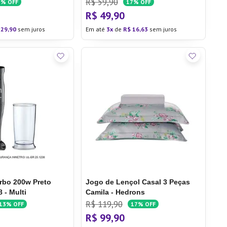
R$
59
,
90
1%
OFF
17%
OFF
R$
49
,
90
29
,
90
sem juros
Em até
3
de
R$
16
,
63
sem juros
rbo 200w Preto
Jogo de Lençol Casal 3 Peças
- Multi
Camila - Hedrons
R$
119
,
90
13%
OFF
17%
OFF
R$
99
,
90