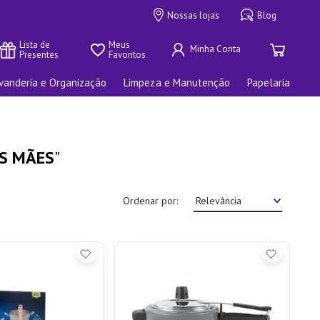
Nossas lojas
Blog
Lista de 
Meus 
Presentes
Favoritos
vanderia e Organização
Limpeza e Manutenção
Papelaria
AS MÃES
Ordenar por
Relevância