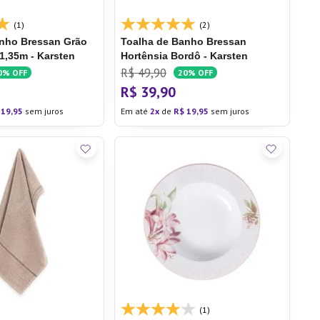
(1)
(2)
anho Bressan Grão
Toalha de Banho Bressan
,35m - Karsten
Hortênsia Bordô - Karsten
R$
49
,
90
0%
OFF
20%
OFF
R$
39
,
90
19
,
95
sem juros
Em até
2
de
R$
19
,
95
sem juros
(1)