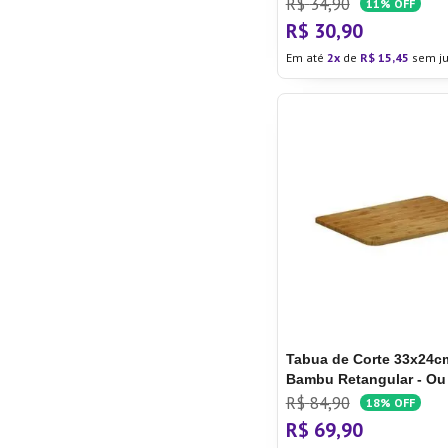
R$
34
,
90
11%
OFF
R$
30
,
90
Em até
2
de
R$
15
,
45
sem ju
Tabua de Corte 33x24
Bambu Retangular - Ou
R$
84
,
90
18%
OFF
R$
69
,
90