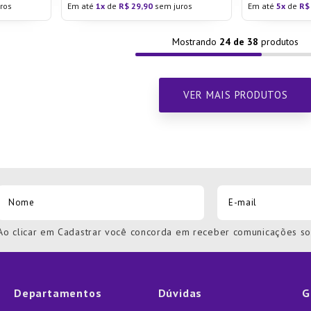
ros
Em até
1
de
R$
29
,
90
sem juros
Em até
5
de
R$
Mostrando
24 de 38
Ao clicar em Cadastrar você concorda em receber comunicações s
Departamentos
Dúvidas
G