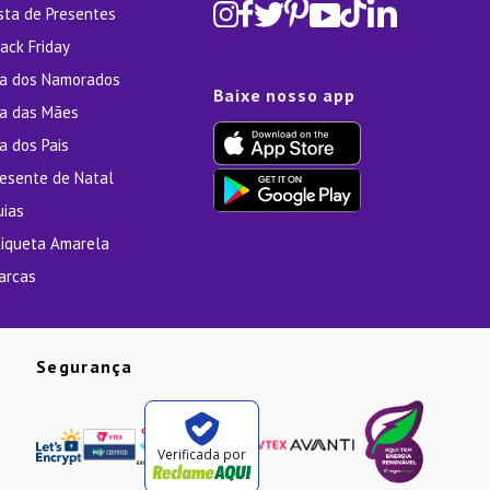
ista de Presentes
ack Friday
ia dos Namorados
Baixe nosso app
ia das Mães
a dos Pais
resente de Natal
uias
tiqueta Amarela
arcas
Segurança
Verificada por