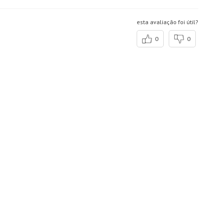
esta avaliação foi útil?
0
0