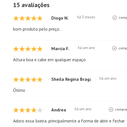
15 avaliações
há 3 meses
Diogo N.
compr
bom produto pelo preço..
há um ano
Marcia F.
compr
Altura boa e cabe em qualquer espaço.
há um ano
Sheila Regina Braga
Ótimo
há um ano
Andrea
comprad
Adoro essa lixeira..principalmente a forma de abrir e fechar