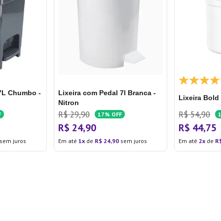
 7L Chumbo -
Lixeira com Pedal 7l Branca -
Lixeira Bold
Nitron
R$
29
,
90
R$
54
,
90
F
17%
OFF
R$
24
,
90
R$
44
,
75
sem juros
Em até
1
de
R$
24
,
90
sem juros
Em até
2
de
R