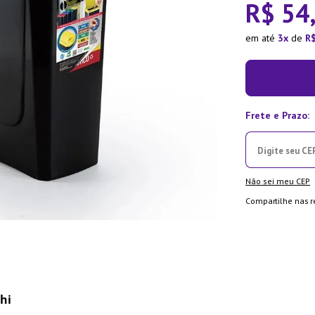
R$
54
ra
em até
3
de
R
Não sei meu CEP
Compartilhe nas r
thi