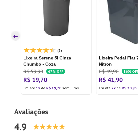
mento
os
(2)
Lixeira Serene 5l Cinza
Lixeira Pedal Flat
Chumbo - Coza
Nitron
R$
59
,
90
R$
49
,
90
67%
OFF
16%
OF
R$
19
,
70
R$
41
,
90
Em até
1
de
R$
19
,
70
sem juros
Em até
2
de
R$
20
,
95
Avaliações
4.9