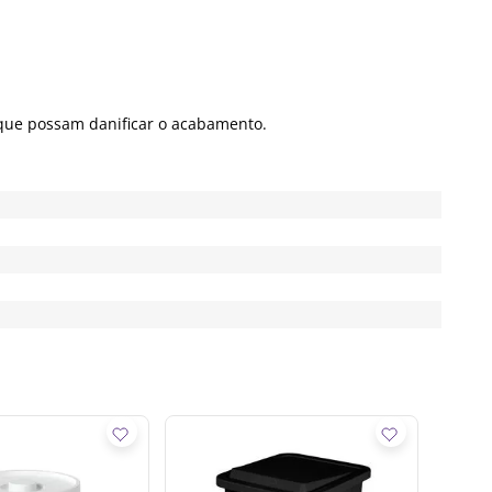
 que possam danificar o acabamento.
Lixeir