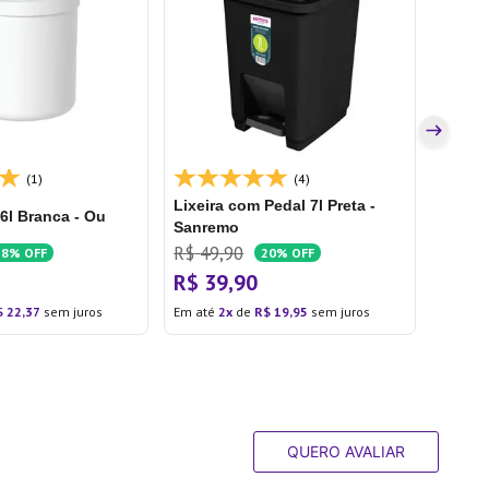
4,3l -
R$
29
R$
2
Em até
(1)
(4)
Lixeira com Pedal 7l Preta -
 6l Branca - Ou
Sanremo
R$
49
,
90
18%
OFF
20%
OFF
R$
39
,
90
$
22
,
37
sem juros
Em até
2
de
R$
19
,
95
sem juros
QUERO AVALIAR