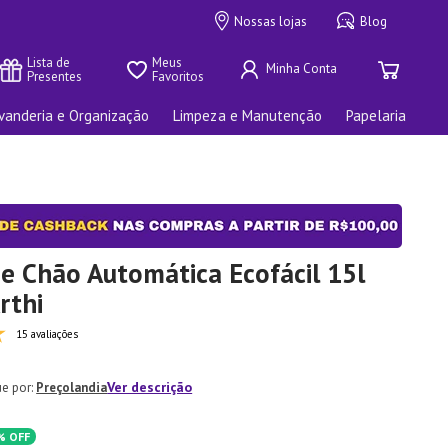
Nossas lojas
Blog
Lista de 
Meus 
Presentes
Favoritos
vanderia e Organização
Limpeza e Manutenção
Papelaria
de Chão Automática Ecofácil 15l
rthi
15 avaliações
Ver descrição
Preçolandia
%
OFF