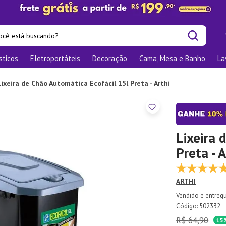
cê está buscando?
sticos
Eletroportáteis
Decoração
Cama, Mesa e Banho
La
is buscados
las
Lixeira de Chão Automática Ecofácil 15l Preta - Arthi
os
nizadores
bu
Lixeira 
Preta - A
o
ARTHI
te
elho Jantar
:
502332
R$
64
,
90
ra
15