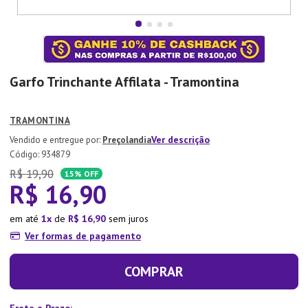
7
º
Tapete
8
º
Aparelho Jantar
9
º
Xicara
Garfo Trinchante Affilata - Tramontina
10
º
Lixeira
TRAMONTINA
Ver descrição
Preçolandia
:
934879
R$
19
,
90
15%
OFF
R$
16
,
90
em até
1
de
R$
16
,
90
sem juros
Ver formas de pagamento
COMPRAR