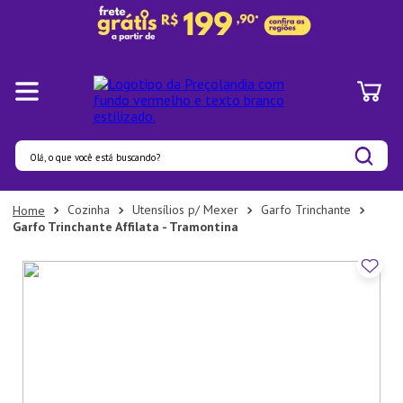
Olá, o que você está buscando?
Termos mais buscados
Cozinha
Utensílios p/ Mexer
Garfo Trinchante
Garfo Trinchante Affilata - Tramontina
1
º
Panelas
2
º
Pratos
3
º
Organizadores
4
º
Bambu
5
º
Prato
6
º
Copo