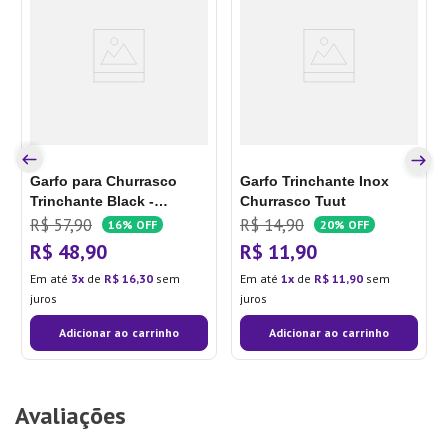
Garfo para Churrasco
Garfo Trinchante Inox
Trinchante Black -
Churrasco Tuut
Tramontina
R$
57
,
90
R$
14
,
90
16%
OFF
20%
OFF
R$
48
,
90
R$
11
,
90
Em até
3
de
R$
16
,
30
sem
Em até
1
de
R$
11
,
90
sem
juros
juros
Adicionar ao carrinho
Adicionar ao carrinho
Avaliações