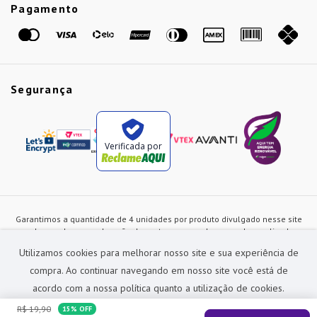
Etiqueta Amarela
Pagamento
Marcas
Segurança
Verificada por
Garantimos a quantidade de 4 unidades por produto divulgado nesse site
ou de acordo com a duração dos estoques, sendo as vendas realizadas
apenas no varejo. Os preços e as condições de pagamento poderão ser
Utilizamos cookies para melhorar nosso site e sua experiência de
alterados a qualquer instante sem prévia comunicação e são exclusivos
para a loja virtual, não restando nenhuma obrigação de prática similar nas
compra. Ao continuar navegando em nosso site você está de
lojas físicas da rede Preçolandia. Todas as imagens dos produtos são
acordo com a nossa política quanto a utilização de cookies.
meramente ilustrativas.
R$
19
,
90
15%
OFF
Preçolandia Comercial Ltda CNPJ: 62.270.186/0011-28