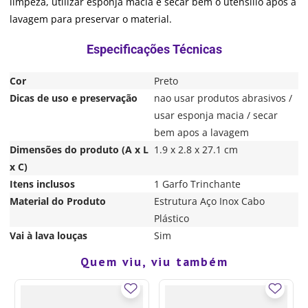
limpeza, utilizar esponja macia e secar bem o utensílio após a
lavagem para preservar o material.
Cor
Preto
Dicas de uso e preservação
nao usar produtos abrasivos /
usar esponja macia / secar
bem apos a lavagem
Dimensões do produto (A x L
1.9 x 2.8 x 27.1 cm
x C)
Itens inclusos
1 Garfo Trinchante
Material do Produto
Estrutura Aço Inox Cabo
Plástico
Vai à lava louças
Sim
Quem viu, viu também