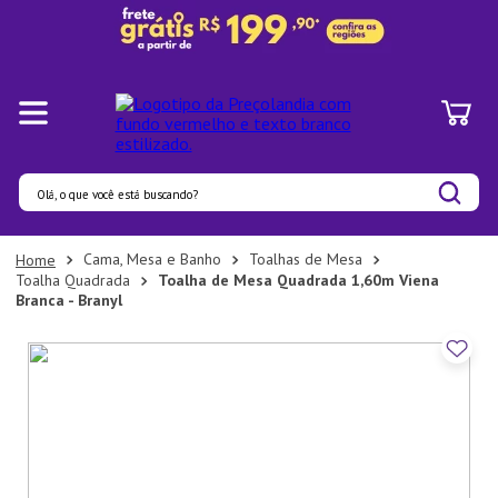
Olá, o que você está buscando?
Termos mais buscados
Cama, Mesa e Banho
Toalhas de Mesa
Toalha Quadrada
Toalha de Mesa Quadrada 1,60m Viena
1
º
Panelas
Branca - Branyl
2
º
Pratos
3
º
Organizadores
4
º
Bambu
5
º
Copo
6
º
Prato