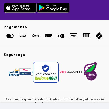
Outlet
Dia dos Pais
Presente de Natal
Guias
Etiqueta Amarela
Pagamento
Marcas
Segurança
Verificada por
Garantimos a quantidade de 4 unidades por produto divulgado nesse site
ou de acordo com a duração dos estoques, sendo as vendas realizadas
apenas no varejo. Os preços e as condições de pagamento poderão ser