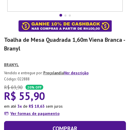
7
º
Aparelho Jantar
8
º
Xicara
9
º
Lixeira
10
º
Organizador
Toalha de Mesa Quadrada 1,60m Viena Branca -
Branyl
BRANYL
Ver descrição
Preçolandia
:
022888
R$
69
,
90
20%
OFF
R$
55
,
90
em até
3
de
R$
18
,
63
sem juros
Ver formas de pagamento
COMPRAR