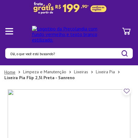
Olá, o que você está buscando?
Termos mais buscados
Limpeza e Manutenção
Lixeiras
Lixeira Pia
Lixeira Pia Flip 2,5l Preta - Sanreno
1
º
Panelas
2
º
Pratos
3
º
Organizadores
4
º
Bambu
5
º
Prato
6
º
Copo