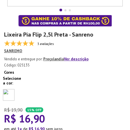
7
º
Aparelho Jantar
8
º
Xicara
9
º
Tapete
Lixeira Pia Flip 2,5l Preta - Sanreno
10
º
Lixeira
3 avaliações
SANREMO
Ver descrição
Preçolandia
:
025135
Cores
R$
19
,
90
15%
OFF
R$
16
,
90
em até
1
de
R$
16
,
90
sem juros