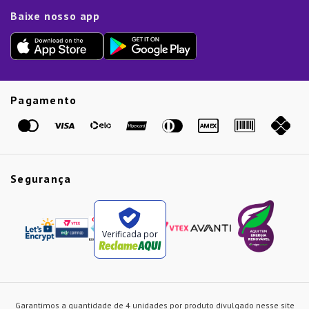
Limpeza e Manutenção
Dia das Mães
Baixe nosso app
Lista de Presentes
Outlet
Dia dos Pais
Presente de Natal
Guias
Etiqueta Amarela
Pagamento
Marcas
Segurança
Verificada por
Garantimos a quantidade de 4 unidades por produto divulgado nesse site