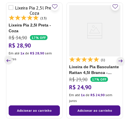
(13)
Lixeira Pia 2,5l Preta -
Coza
R$
34
,
90
17%
OFF
R$
28
,
90
Em até
1
de
R$
28
,
90
sem
juros
(1)
Lixeira de Pia Basculante
Rattan 4,5l Branca -
Nitron
R$
29
,
90
17%
OFF
R$
24
,
90
Em até
1
de
R$
24
,
90
sem
juros
Adicionar ao carrinho
Adicionar ao carrinho