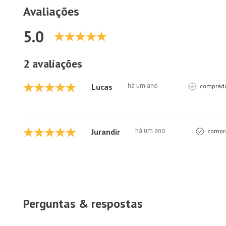
Avaliações
5.0
2 avaliações
há um ano
Lucas
comprado
há um ano
Jurandir
compra
Perguntas & respostas