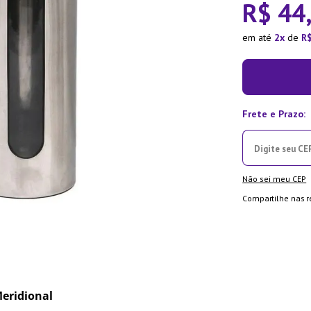
R$
44
ra
em até
2
de
R
Não sei meu CEP
Compartilhe nas r
Meridional