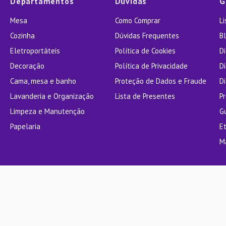
Departamentos
Dúvidas
G
Mesa
Como Comprar
L
Cozinha
Dúvidas Frequentes
Bl
Eletroportáteis
Política de Cookies
D
Decoração
Política de Privacidade
D
Cama, mesa e banho
Proteção de Dados e Fraude
Di
Lavanderia e Organização
Lista de Presentes
P
Limpeza e Manutenção
G
Papelaria
E
M