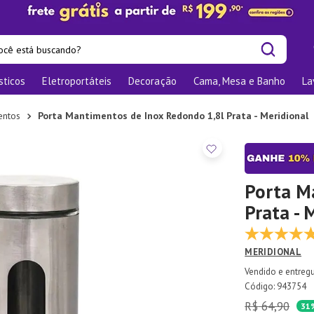
cê está buscando?
sticos
Eletroportáteis
Decoração
Cama, Mesa e Banho
La
is buscados
las
entos
Porta Mantimentos de Inox Redondo 1,8l Prata - Meridional
os
nizadores
bu
Porta M
Prata - 
o
MERIDIONAL
te
elho Jantar
:
943754
R$
64
,
90
ra
31