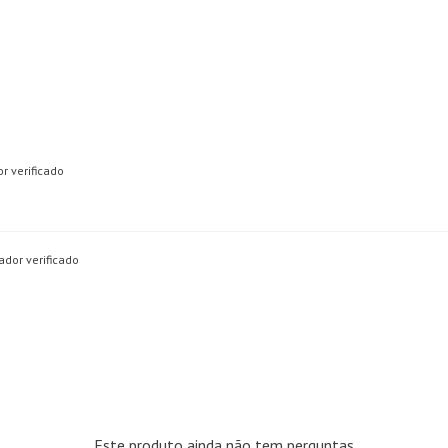
r verificado
dor verificado
Este produto ainda não tem perguntas