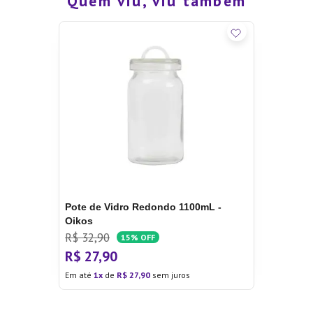
Quem viu, viu também
Pote de Vidro Redondo 1100mL -
Oikos
R$
32
,
90
15%
OFF
R$
27
,
90
Em até
1
de
R$
27
,
90
sem juros