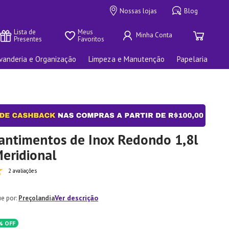
Nossas lojas
Blog
Lista de 
Meus 
Presentes
Favoritos
vanderia e Organização
Limpeza e Manutenção
Papelaria
antimentos de Inox Redondo 1,8l
Meridional
2 avaliações
Ver descrição
Preçolandia
%
OFF