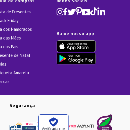
uia de compras
Redes Sociais
ista de Presentes
ack Friday
ia dos Namorados
Baixe nosso app
ia das Mães
a dos Pais
resente de Natal
uias
tiqueta Amarela
arcas
Segurança
Verificada por