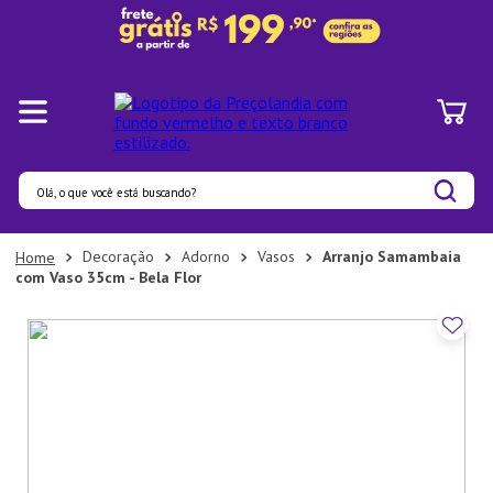
Olá, o que você está buscando?
Termos mais buscados
Decoração
Adorno
Vasos
Arranjo Samambaia
com Vaso 35cm - Bela Flor
1
º
Panelas
2
º
Pratos
3
º
Organizadores
4
º
Bambu
5
º
Copo
6
º
Prato