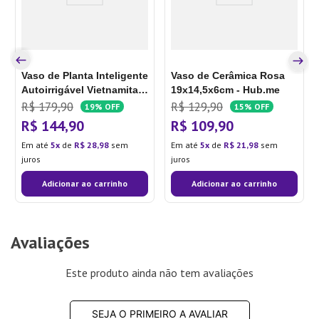
Vaso de Planta Inteligente
Vaso de Cerâmica Rosa
Autoirrigável Vietnamita
19x14,5x6cm - Hub.me
30cm Cimento - Brota
R$
179
,
90
R$
129
,
90
19%
OFF
15%
OFF
Company
R$
144
,
90
R$
109
,
90
Em até
5
de
R$
28
,
98
sem
Em até
5
de
R$
21
,
98
sem
juros
juros
Adicionar ao carrinho
Adicionar ao carrinho
Avaliações
Este produto ainda não tem avaliações
SEJA O PRIMEIRO A AVALIAR