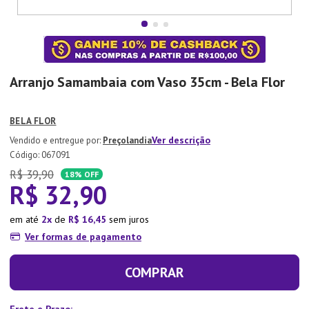
7
º
Aparelho Jantar
8
º
Xicara
9
º
Lixeira
Arranjo Samambaia com Vaso 35cm - Bela Flor
10
º
Organizador
BELA FLOR
Ver descrição
Preçolandia
:
067091
R$
39
,
90
18%
OFF
R$
32
,
90
em até
2
de
R$
16
,
45
sem juros
Ver formas de pagamento
COMPRAR