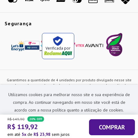
Segurança
Verificada por
Garantimos a quantidade de 4 unidades por produto divulgado nesse site
ou de acordo com a duração dos estoques, sendo as vendas realizadas
apenas no varejo. Os preços e as condições de pagamento poderão ser
Utilizamos cookies para melhorar nosso site e sua experiência de
alterados a qualquer instante sem prévia comunicação e são exclusivos
para a loja virtual, não restando nenhuma obrigação de prática similar nas
compra. Ao continuar navegando em nosso site você está de
lojas físicas da rede Preçolandia. Todas as imagens dos produtos são
acordo com a nossa política quanto a utilização de cookies.
meramente ilustrativas.
R$
149
,
90
20%
OFF
Preçolandia Comercial Ltda CNPJ: 62.270.186/0011-28
R$
119
,
92
COMPRAR
sac@precolandia.com.br - (11) 5445-1010
ACEITAR E FECHAR
em até
5
de
R$
23
,
98
sem juros