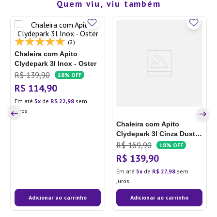
Quem viu, viu também
(2)
Chaleira com Apito
Clydepark 3l Inox - Oster
R$
139
,
90
18%
OFF
R$
114
,
90
Em até
5
de
R$
22
,
98
sem
juros
Chaleira com Apito
Clydepark 3l Cinza Dust -
Oster
R$
169
,
90
18%
OFF
R$
139
,
90
Em até
5
de
R$
27
,
98
sem
juros
Adicionar ao carrinho
Adicionar ao carrinho