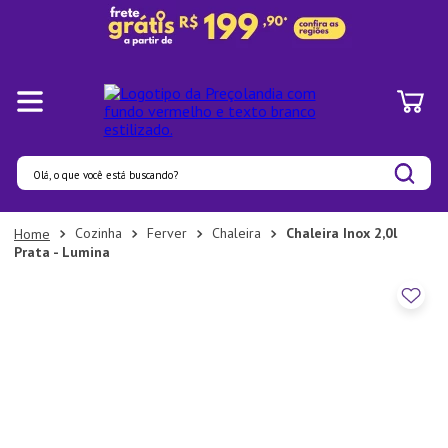
Olá, o que você está buscando?
Termos mais buscados
Cozinha
Ferver
Chaleira
Chaleira Inox 2,0l
Prata - Lumina
1
º
Panelas
2
º
Pratos
3
º
Organizadores
4
º
Bambu
5
º
Prato
6
º
Copo