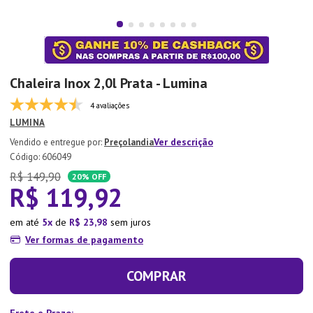
7
º
Tapete
8
º
Aparelho Jantar
9
º
Xicara
Chaleira Inox 2,0l Prata - Lumina
10
º
Lixeira
4 avaliações
LUMINA
Ver descrição
Preçolandia
:
606049
R$
149
,
90
20%
OFF
R$
119
,
92
em até
5
de
R$
23
,
98
sem juros
Ver formas de pagamento
COMPRAR