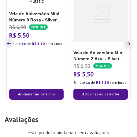
Vela de Aniversário Mini
Número 9 Rosa - Silver
Plastic
R$
6
,
90
20%
OFF
R$
5
,
50
Em até
1
de
R$
5
,
50
sem juros
Vela de Aniversário Mini
Número 2 Azul - Silver
Plastic
R$
6
,
90
20%
OFF
R$
5
,
50
Em até
1
de
R$
5
,
50
sem juros
Adicionar ao carrinho
Adicionar ao carrinho
Avaliações
Este produto ainda não tem avaliações