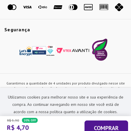
Marcas
Segurança
Garantimos a quantidade de 4 unidades por produto divulgado nesse site
ou de acordo com a duração dos estoques, sendo as vendas realizadas
apenas no varejo. Os preços e as condições de pagamento poderão ser
Utilizamos cookies para melhorar nosso site e sua experiência de
alterados a qualquer instante sem prévia comunicação e são exclusivos
para a loja virtual, não restando nenhuma obrigação de prática similar nas
compra. Ao continuar navegando em nosso site você está de
lojas físicas da rede Preçolandia. Todas as imagens dos produtos são
acordo com a nossa política quanto a utilização de cookies.
meramente ilustrativas.
R$
5
,
90
20%
OFF
Preçolandia Comercial Ltda CNPJ: 62.270.186/0011-28
R$
4
,
70
COMPRAR
sac@precolandia.com.br - (11) 5445-1010
ACEITAR E FECHAR