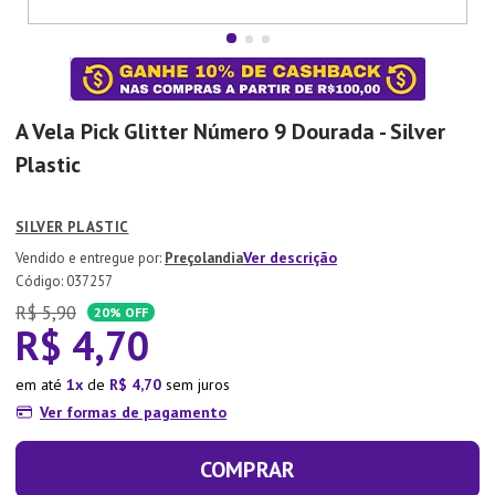
7
º
Copo
8
º
Aparelho Jantar
9
º
Lixeira
A Vela Pick Glitter Número 9 Dourada - Silver
10
º
Panela Pressão
Plastic
SILVER PLASTIC
Ver descrição
Preçolandia
:
037257
R$
5
,
90
20%
OFF
R$
4
,
70
em até
1
de
R$
4
,
70
sem juros
Ver formas de pagamento
COMPRAR