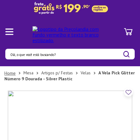
Olá, o que você está buscando?
Termos mais buscados
Mesa
Artigos p/ Festas
Velas
A Vela Pick Glitter
Número 9 Dourada - Silver Plastic
1
º
Pratos
2
º
Panelas
3
º
Organizadores
4
º
Bambu
5
º
Prato
6
º
Tapete