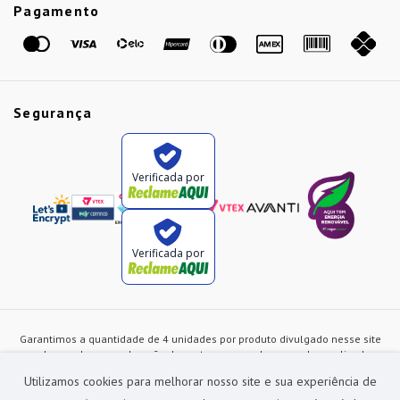
Etiqueta Amarela
Pagamento
Marcas
Segurança
Verificada por
Verificada por
Garantimos a quantidade de 4 unidades por produto divulgado nesse site
ou de acordo com a duração dos estoques, sendo as vendas realizadas
apenas no varejo. Os preços e as condições de pagamento poderão ser
Utilizamos cookies para melhorar nosso site e sua experiência de
alterados a qualquer instante sem prévia comunicação e são exclusivos
para a loja virtual, não restando nenhuma obrigação de prática similar nas