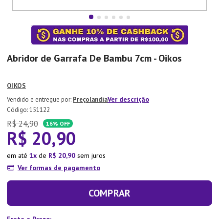
7
º
Aparelho Jantar
8
º
Xicara
9
º
Tapete
Abridor de Garrafa De Bambu 7cm - Oikos
10
º
Lixeira
OIKOS
Ver descrição
Preçolandia
:
151122
R$
24
,
90
16%
OFF
R$
20
,
90
em até
1
de
R$
20
,
90
sem juros
Ver formas de pagamento
COMPRAR