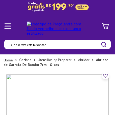
Olá, o que você está buscando?
Termos mais buscados
Cozinha
Utensílios p/ Preparar
Abridor
Abridor
de Garrafa De Bambu 7cm - Oikos
1
º
Panelas
2
º
Pratos
3
º
Organizadores
4
º
Bambu
5
º
Prato
6
º
Copo