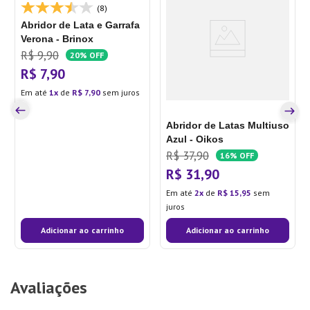
(8)
Abridor de Lata e Garrafa
Verona - Brinox
R$
9
,
90
20%
OFF
R$
7
,
90
Em até
1
de
R$
7
,
90
sem juros
Abridor de Latas Multiuso
Azul - Oikos
R$
37
,
90
16%
OFF
R$
31
,
90
Em até
2
de
R$
15
,
95
sem
juros
Adicionar ao carrinho
Adicionar ao carrinho
Avaliações