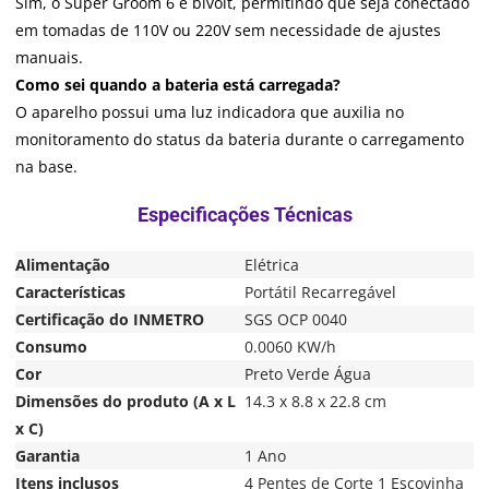
Sim, o Super Groom 6 é bivolt, permitindo que seja conectado
em tomadas de 110V ou 220V sem necessidade de ajustes
manuais.
Como sei quando a bateria está carregada?
O aparelho possui uma luz indicadora que auxilia no
monitoramento do status da bateria durante o carregamento
na base.
Alimentação
Elétrica
Características
Portátil Recarregável
Certificação do INMETRO
SGS OCP 0040
Consumo
0.0060 KW/h
Cor
Preto Verde Água
Dimensões do produto (A x L
14.3 x 8.8 x 22.8 cm
x C)
Garantia
1 Ano
Itens inclusos
4 Pentes de Corte 1 Escovinha