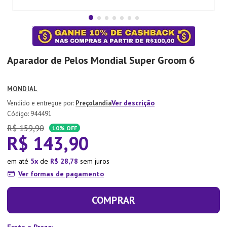
7
º
Copo
8
º
Aparelho Jantar
9
º
Lixeira
Aparador de Pelos Mondial Super Groom 6
10
º
Panela Pressão
MONDIAL
Ver descrição
Preçolandia
:
944491
R$
159
,
90
10%
OFF
R$
143
,
90
em até
5
de
R$
28
,
78
sem juros
Ver formas de pagamento
COMPRAR