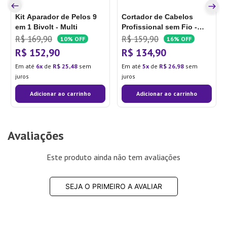
Kit Aparador de Pelos 9
Cortador de Cabelos
em 1 Bivolt - Multi
Profissional sem Fio -
Multi
R$
169
,
90
R$
159
,
90
10%
OFF
16%
OFF
R$
152
,
90
R$
134
,
90
Em até
6
de
R$
25
,
48
sem
Em até
5
de
R$
26
,
98
sem
juros
juros
Adicionar ao carrinho
Adicionar ao carrinho
Avaliações
Este produto ainda não tem avaliações
SEJA O PRIMEIRO A AVALIAR