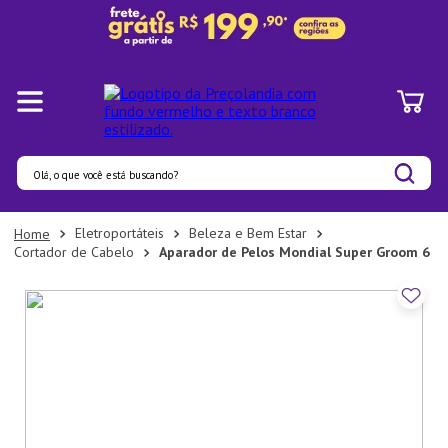
Olá, o que você está buscando?
Termos mais buscados
Eletroportáteis
Beleza e Bem Estar
Cortador de Cabelo
Aparador de Pelos Mondial Super Groom 6
1
º
Pratos
2
º
Panelas
3
º
Organizadores
4
º
Bambu
5
º
Prato
6
º
Tapete