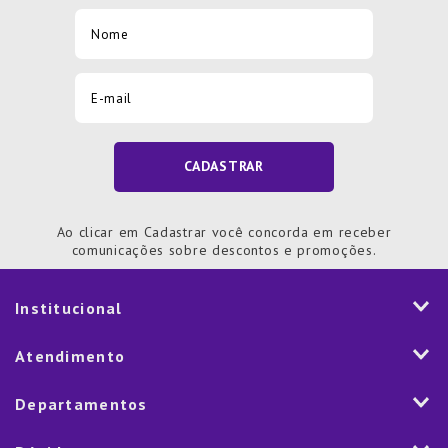
CADASTRAR
Ao clicar em Cadastrar você concorda em receber
comunicações sobre descontos e promoções.
Institucional
História
Atendimento
Visão e Valores
2ª via de Notal Fiscal
Departamentos
Nossas Lojas
Aplicativo
Vendas Corporativas
Mesa