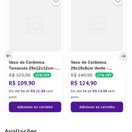
Vaso de Cerâmica
Vaso de Cerâmica
Terracota 29x12x12cm -
29x19x8cm Verde -
Hub.me
Hub.me
R$
129
,
90
R$
149
,
90
15%
OFF
17%
OFF
R$
109
,
90
R$
124
,
90
Em até
5
de
R$
21
,
98
sem
Em até
5
de
R$
24
,
98
sem
juros
juros
Adicionar ao carrinho
Adicionar ao carrinho
Avaliações