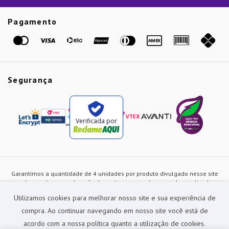
Guias
Etiqueta Amarela
Pagamento
Marcas
Segurança
Verificada por
Garantimos a quantidade de 4 unidades por produto divulgado nesse site
ou de acordo com a duração dos estoques, sendo as vendas realizadas
apenas no varejo. Os preços e as condições de pagamento poderão ser
Utilizamos cookies para melhorar nosso site e sua experiência de
alterados a qualquer instante sem prévia comunicação e são exclusivos
para a loja virtual, não restando nenhuma obrigação de prática similar nas
compra. Ao continuar navegando em nosso site você está de
lojas físicas da rede Preçolandia. Todas as imagens dos produtos são
acordo com a nossa política quanto a utilização de cookies.
meramente ilustrativas.