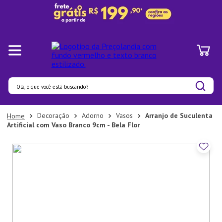
Olá, o que você está buscando?
Termos mais buscados
Decoração
Adorno
Vasos
Arranjo de Suculenta
Artificial com Vaso Branco 9cm - Bela Flor
1
º
Pratos
2
º
Panelas
3
º
Organizadores
4
º
Bambu
5
º
Prato
6
º
Copo