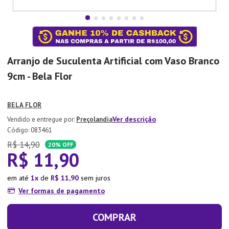
7
º
Xicara
8
º
Tapete
9
º
Aparelho Jantar
Arranjo de Suculenta Artificial com Vaso Branco
10
º
Lixeira
9cm - Bela Flor
BELA FLOR
Ver descrição
Preçolandia
:
083461
R$
14
,
90
20%
OFF
R$
11
,
90
em até
1
de
R$
11
,
90
sem juros
Ver formas de pagamento
COMPRAR