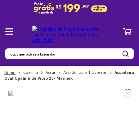
Olá, o que você está buscando?
Termos mais buscados
Cozinha
Assar
Assadeiras e Travessas
Assadeira
Oval Opaline de Vidro 1l - Marinex
1
º
Pratos
2
º
Panelas
3
º
Organizadores
4
º
Bambu
5
º
Prato
6
º
Tapete