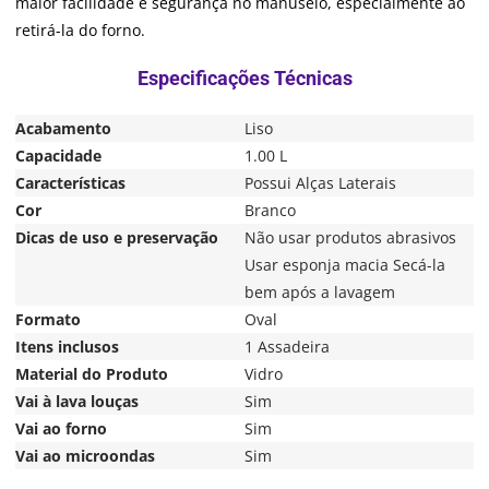
maior facilidade e segurança no manuseio, especialmente ao
retirá-la do forno.
Acabamento
Liso
Capacidade
1.00 L
Características
Possui Alças Laterais
Cor
Branco
Dicas de uso e preservação
Não usar produtos abrasivos
Usar esponja macia Secá-la
bem após a lavagem
Formato
Oval
Itens inclusos
1 Assadeira
Material do Produto
Vidro
Vai à lava louças
Sim
Vai ao forno
Sim
Vai ao microondas
Sim