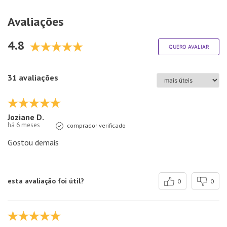
Avaliações
4.8
QUERO AVALIAR
31 avaliações
Joziane D.
há 6 meses
comprador verificado
Gostou demais
esta avaliação foi útil?
0
0