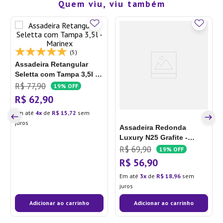
Quem viu, viu também
(5)
Assadeira Retangular
Seletta com Tampa 3,5l -
Marinex
R$
77
,
90
19%
OFF
R$
62
,
90
Em até
4
de
R$
15
,
72
sem
juros
Assadeira Redonda
Luxury N25 Grafite -
Oliveira
R$
69
,
90
19%
OFF
R$
56
,
90
Em até
3
de
R$
18
,
96
sem
juros
Adicionar ao carrinho
Adicionar ao carrinho