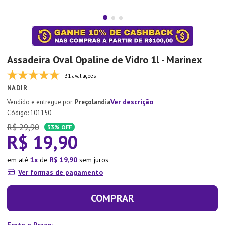
7
º
Copo
8
º
Aparelho Jantar
9
º
Lixeira
Assadeira Oval Opaline de Vidro 1l - Marinex
10
º
Panela Pressão
31 avaliações
NADIR
Ver descrição
Preçolandia
:
101150
R$
29
,
90
33%
OFF
R$
19
,
90
em até
1
de
R$
19
,
90
sem juros
Ver formas de pagamento
COMPRAR