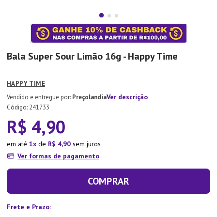
7
º
Tapete
8
º
Aparelho Jantar
9
º
Xicara
Bala Super Sour Limão 16g - Happy Time
10
º
Lixeira
HAPPY TIME
Ver descrição
Preçolandia
:
241733
R$
4
,
90
em até
1
de
R$
4
,
90
sem juros
Ver formas de pagamento
COMPRAR