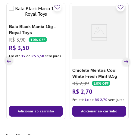
Bala Black Mania 15g -
Royal Toys
R$
3
,
90
10%
OFF
R$
3
,
50
Em até
1
de
R$
3
,
50
sem juros
Chiclete Mentos Cool
White Fresh Mint 8,5g
R$
2
,
99
10%
OFF
R$
2
,
70
Em até
1
de
R$
2
,
70
sem juros
Adicionar ao carrinho
Adicionar ao carrinho