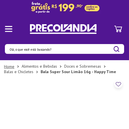
Olá, o que você está buscando?
Termos mais buscados
Alimentos e Bebidas
Doces e Sobremesas
Balas e Chicletes
Bala Super Sour Limão 16g - Happy Time
1
º
Panelas
2
º
Pratos
3
º
Organizadores
4
º
Bambu
5
º
Prato
6
º
Copo