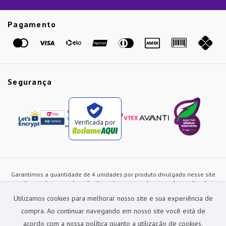
Guias
Etiqueta Amarela
Pagamento
Marcas
Segurança
Verificada por
Garantimos a quantidade de 4 unidades por produto divulgado nesse site
ou de acordo com a duração dos estoques, sendo as vendas realizadas
apenas no varejo. Os preços e as condições de pagamento poderão ser
Utilizamos cookies para melhorar nosso site e sua experiência de
alterados a qualquer instante sem prévia comunicação e são exclusivos
para a loja virtual, não restando nenhuma obrigação de prática similar nas
compra. Ao continuar navegando em nosso site você está de
lojas físicas da rede Preçolandia. Todas as imagens dos produtos são
acordo com a nossa política quanto a utilização de cookies.
meramente ilustrativas.