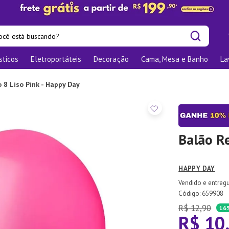
cê está buscando?
sticos
Eletroportáteis
Decoração
Cama, Mesa e Banho
La
is buscados
os
 8 Liso Pink - Happy Day
las
nizadores
bu
Balão R
o
HAPPY DAY
te
:
659908
elho Jantar
R$
12
,
90
16
R$
10
ra