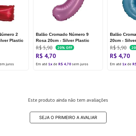
Número 2
Balão Cromado Número 9
Balão Croma
lver Plastic
Rosa 20cm - Silver Plastic
20cm - Silver
R$
5
,
90
R$
5
,
90
20%
OFF
2
R$
4
,
70
R$
4
,
70
em juros
Em até
1
de
R$
4
,
70
sem juros
Em até
1
de
R
Este produto ainda não tem avaliações
SEJA O PRIMEIRO A AVALIAR