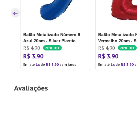
os
Balão Metalizado Número 9
Balão Metalizado 
Azul 20cm - Silver Plastic
Vermelho 20cm - Si
R$
4
,
90
R$
4
,
90
20%
OFF
20%
OFF
R$
3
,
90
R$
3
,
90
Em até
1
de
R$
3
,
90
sem juros
Em até
1
de
R$
3
,
90
s
Avaliações