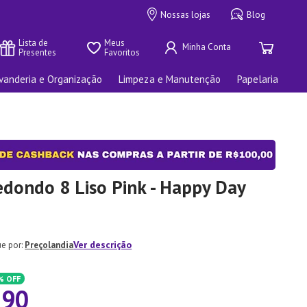
Nossas lojas
Blog
Lista de 
Meus 
Presentes
Favoritos
vanderia e Organização
Limpeza e Manutenção
Papelaria
edondo 8 Liso Pink - Happy Day
Ver descrição
Preçolandia
%
OFF
,
90