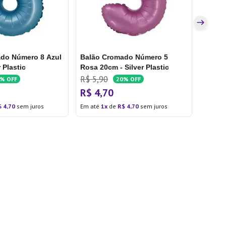
Em até
do Número 8 Azul
Balão Cromado Número 5
 Plastic
Rosa 20cm - Silver Plastic
R$
5
,
90
0%
OFF
20%
OFF
R$
4
,
70
$
4
,
70
sem juros
Em até
1
de
R$
4
,
70
sem juros