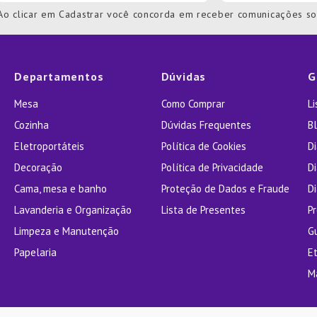
Ao clicar em Cadastrar você concorda em receber comunicações s
Departamentos
Dúvidas
G
Mesa
Como Comprar
L
Cozinha
Dúvidas Frequentes
Bl
Eletroportáteis
Política de Cookies
D
Decoração
Política de Privacidade
D
Cama, mesa e banho
Proteção de Dados e Fraude
Di
Lavanderia e Organização
Lista de Presentes
P
Limpeza e Manutenção
G
Papelaria
E
M