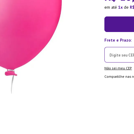
la Pressão
em até
1
de
R
Não sei meu CEP
Compartilhe nas r