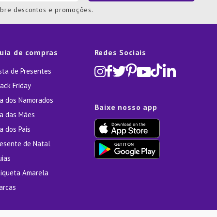
obre descontos e promoções.
uia de compras
Redes Sociais
ista de Presentes
ack Friday
ia dos Namorados
Baixe nosso app
ia das Mães
a dos Pais
resente de Natal
uias
tiqueta Amarela
arcas