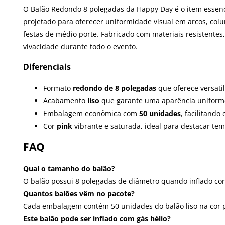
O Balão Redondo 8 polegadas da Happy Day é o item essenci
projetado para oferecer uniformidade visual em arcos, col
festas de médio porte. Fabricado com materiais resistent
vivacidade durante todo o evento.
Diferenciais
Formato
redondo de 8 polegadas
que oferece versati
Acabamento
liso
que garante uma aparência uniforme 
Embalagem econômica com
50 unidades
, facilitand
Cor
pink
vibrante e saturada, ideal para destacar tem
FAQ
Qual o tamanho do balão?
O balão possui 8 polegadas de diâmetro quando inflado co
Quantos balões vêm no pacote?
Cada embalagem contém 50 unidades do balão liso na cor p
Este balão pode ser inflado com gás hélio?